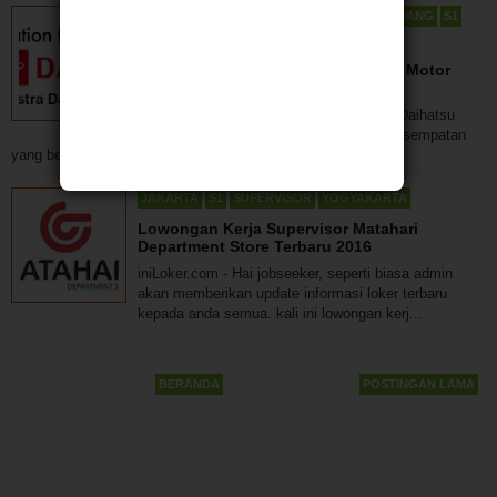
ADMINISTRASI
BEKASI
JAKARTA
KARAWANG
S1
SALES
SUPERVISOR
Lowongan Kerja PT Astra Daihatsu Motor
Terbaru September 2016
iniLoker.com | Lowongan Kerja PT Astra Daihatsu
Motor Terbaru September 2016 - Pada kesempatan
yang berbahagia ini, admin iniLoker.com ak...
JAKARTA
S1
SUPERVISOR
YOGYAKARTA
Lowongan Kerja Supervisor Matahari
Department Store Terbaru 2016
iniLoker.com - Hai jobseeker, seperti biasa admin
akan memberikan update informasi loker terbaru
kepada anda semua. kali ini lowongan kerj...
BERANDA
POSTINGAN LAMA