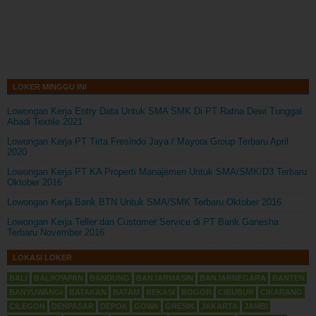
LOKER MINGGU INI
Lowongan Kerja Entry Data Untuk SMA SMK Di PT Ratna Dewi Tunggal
Abadi Textile 2021
Lowongan Kerja PT Tirta Fresindo Jaya / Mayora Group Terbaru April
2020
Lowongan Kerja PT KA Properti Manajemen Untuk SMA/SMK/D3 Terbaru
Oktober 2016
Lowongan Kerja Bank BTN Untuk SMA/SMK Terbaru Oktober 2016
Lowongan Kerja Teller dan Customer Service di PT Bank Ganesha
Terbaru November 2016
LOKASI LOKER
BALI
BALIKPAPAN
BANDUNG
BANJARMASIN
BANJARNEGARA
BANTEN
BANYUWANGI
BATAKAN
BATAM
BEKASI
BOGOR
CIBUBUR
CIKARANG
CILEGON
DENPASAR
DEPOK
GOWA
GRESIK
JAKARTA
JAMBI