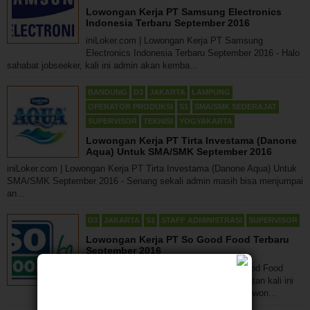
Lowongan Kerja PT Samsung Electronics
Indonesia Terbaru September 2016
iniLoker.com | Lowongan Kerja PT Samsung
Electronics Indonesia Terbaru September 2016 - Halo
sahabat jobseeker, kali ini admin akan kemba...
BANDUNG
D3
JAKARTA
LAMPUNG
OPERATOR PRODUKSI
S1
SMA/SMK SEDERAJAT
SUPERVISOR
TEKNISI
YOGYAKARTA
Lowongan Kerja PT Tirta Investama (Danone
Aqua) Untuk SMA/SMK September 2016
iniLoker.com | Lowongan Kerja PT Tirta Investama (Danone Aqua) Untuk
SMA/SMK September 2016 - Senang sekali admin masih bisa menjumpai
an...
D3
JAKARTA
S1
STAFF ADMINISTRASI
SUPERVISOR
Lowongan Kerja PT So Good Food Terbaru
September 2016
iniLoker.com | Lowongan Kerja PT So Good Food
Terbaru September 2016 - Pada kesempatan kali ini
admin memberikan informasi mengenai lowon...