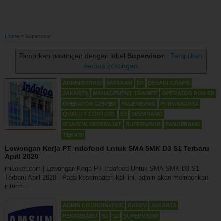
Home
»
Supervisor
Tampilkan postingan dengan label
Supervisor
.
Tampilkan
semua postingan
ADMINISTRASI
BATAKAN
D3
DESAIN GRAFIS
JAKARTA
MANAGEMENT TRAINEE
OPERATOR BOILER
OPERATOR GENSET
PALEMBANG
PURWAKARTA
QUALITY CONTROL
S1
SEMARANG
SMA/SMK SEDERAJAT
SUPERVISOR
TANGERANG
TEKNISI
Lowongan Kerja PT Indofood Untuk SMA SMK D3 S1 Terbaru
April 2020
iniLoker.com | Lowongan Kerja PT Indofood Untuk SMA SMK D3 S1
Terbaru April 2020 - Pada kesempatan kali ini, admin akan memberikan
inform...
ADMIN COORDINATOR
BATAM
JAKARTA
PEKANBARU
S1
S2
SUPERVISOR